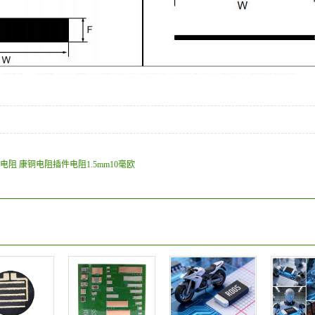
阻 康铜电阻插件电阻1.5mm10毫欧