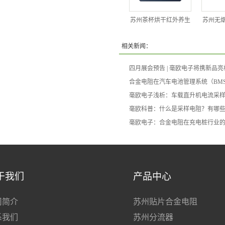
苏州茶杯烘干红外养生
苏州无
相关新闻：
四月展会预告 | 毫欧电子将携新品
合金电阻在汽车电池管理系统（BM
毫欧电子浅析：车载直升机电流采
毫欧科普：什么是采样电阻？有哪
毫欧电子：合金电阻在充电桩行业
于我们
产品中心
司简介
苏州贴片合金电阻
系我们
苏州分流器