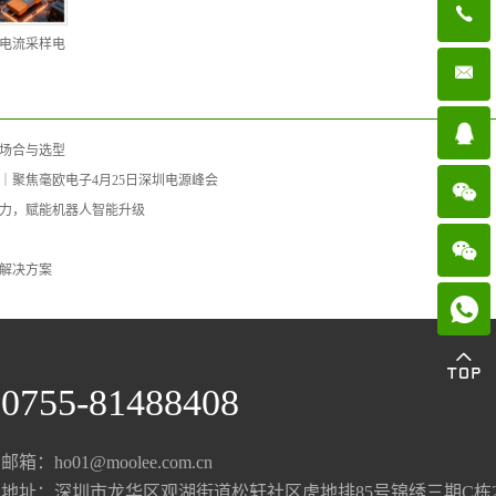

电流采样电
场合与选型
｜聚焦毫欧电子4月25日深圳电源峰会
力，赋能机器人智能升级
解决方案

0755-81488408
邮箱：ho01@moolee.com.cn
地址：深圳市龙华区观湖街道松轩社区虎地排85号锦绣三期C栋20