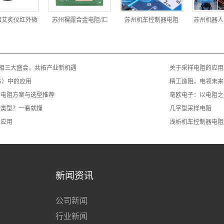
烟艾炙仪红外微
苏州裸露合金电阻/汇
苏州机车控制器电阻
苏州机器人
亮相三大盛会，共拓产业新机遇
关于采样电阻的应用
S）中的应用
精工造阻，电领未来
样电阻方案与选型推荐
毫欧电子：以电阻之
些类型？一看就懂
几字型采样电阻
的应用
浅析机车控制器电阻
新闻资讯
公司新闻
行业新闻