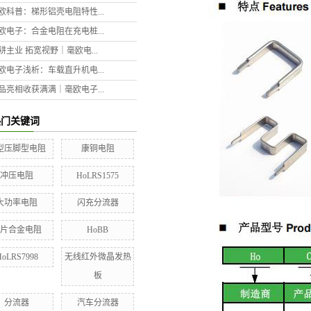
欧科普：梯形铝壳电阻特性...
欧电子：合金电阻在充电桩...
耕主业 拓宽视野｜毫欧电...
欧电子浅析：车载直升机电...
品亮相收获满满｜毫欧电子...
热门关键词
型压脚型电阻
康铜电阻
冲压电阻
HoLRS1575
大功率电阻
闪充分流器
贴片合金电阻
HoBB
HoLRS7998
无线红外微晶发热
板
分流器
汽车分流器