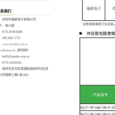
联系我们
：深圳市毫欧电子有限公司
人：高小姐
755-8148 8408
89 2601 3721
：
www.moolee.com.cn
illiohm.net
(新官网）
o01@moolee.com.cn
755-22630181
：深圳市龙华区观湖街道松轩社区虎
5号锦绣三期C栋2001