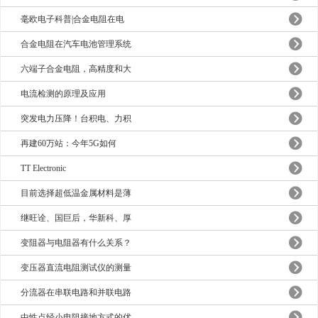
毫欧电子科普|合金电阻在电
合金电阻在汽车电池管理系统
六端子合金电阻，高精度和大
电流检测的原理及应用
突发电力压降！台积电、力积
再建60万站：今年5G如何
TT Electronic
目前选择超低温金属材料是薄
继旺诠、国巨后，华新科、厚
变阻器与电阻器有什么关系？
变压器直流电阻测试仪的测量
分流器在串联电路和并联电路
中性点经小电阻接地方式的优