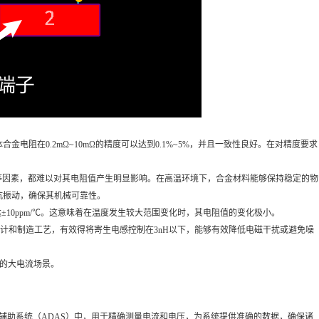
阻在0.2mΩ~10mΩ的精度可以达到0.1%~5%，并且一致性良好。在对精度要求
动等因素，都难以对其电阻值产生明显影响。在高温环境下，合金材料能够保持稳定的物
抗振动，确保其机械可靠性。
±10ppm/℃。这意味着在温度发生较大范围变化时，其电阻值的变化极小。
设计和制造工艺，有效得将寄生电感控制在3nH以下，能够有效降低电磁干扰或避免噪
常见的大电流场景。
进驾驶辅助系统（ADAS）中，用于精确测量电流和电压，为系统提供准确的数据，确保诸