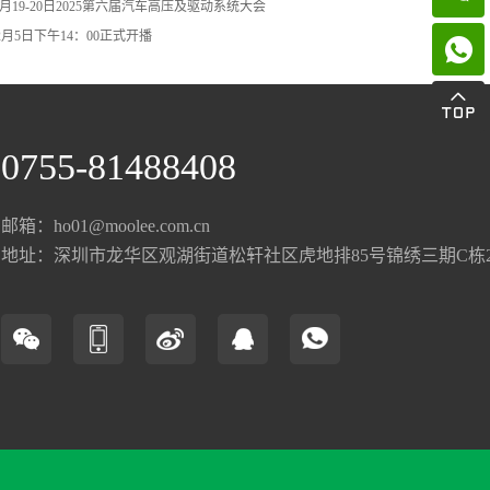
月19-20日2025第六届汽车高压及驱动系统大会
2月5日下午14：00正式开播

0755-81488408
邮箱：ho01@moolee.com.cn
地址：深圳市龙华区观湖街道松轩社区虎地排85号锦绣三期C栋20