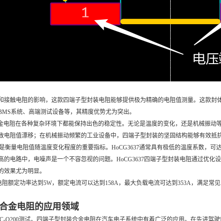
接触电阻的影响，这款四端子型封装电阻能够提供极为精确的电阻值测量。这款封体合金电
BMS系统、高端测试设备等，其精度优势尤为突出。
封体合金电阻在各种复杂环境下都能保持出色的稳定性。无论是温度的变化，还是机械振
致电阻值漂移；在机械振动频繁的工业设备中，四端子型封装的坚固结构能够有效抵
是衡量电阻值随温度变化程度的重要指标。HoCG3637通常具有极低的温度系数，可达
高的电路中，电噪声是一个不容忽视的问题。HoCG3637四端子型封装电阻通过优化
的效果尤为明显。
封装电阻额定功率达到5W，额定电流可以达到158A，最大负载电流可达到353A，满足
子型合金电阻的应用领域
规AEC-Q200测试。四端子型封装合金电阻在汽车电子系统中有着广泛的应用。在先