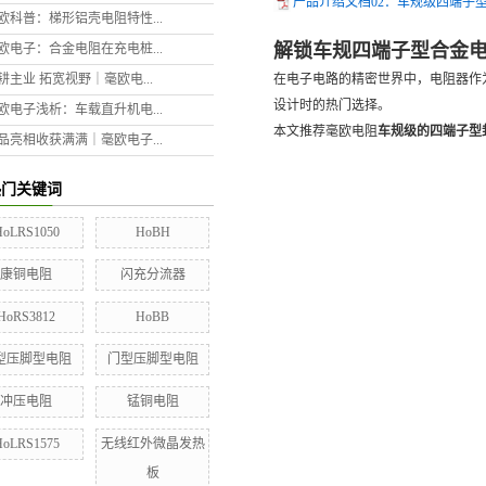
产品介绍文档02：车规级四端子型封体合
欧科普：梯形铝壳电阻特性...
解锁车规四端子型合金
欧电子：合金电阻在充电桩...
耕主业 拓宽视野｜毫欧电...
在电子电路的精密世界中，电阻器作
设计时的热门选择。
欧电子浅析：车载直升机电...
本文推荐毫欧电阻
车规级的四端子型封
品亮相收获满满｜毫欧电子...
热门关键词
HoLRS1050
HoBH
康铜电阻
闪充分流器
HoRS3812
HoBB
型压脚型电阻
门型压脚型电阻
冲压电阻
锰铜电阻
HoLRS1575
无线红外微晶发热
板