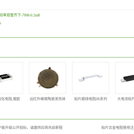
管齐下-7998-0.2mR
%
硫化电阻,毫欧
远红外蜂窝陶瓷发热体
贴片跳线电阻0R系列
大电流贴片
厂产能升级公开招标，诚邀供应商共启新程
贴片合金电阻使用注