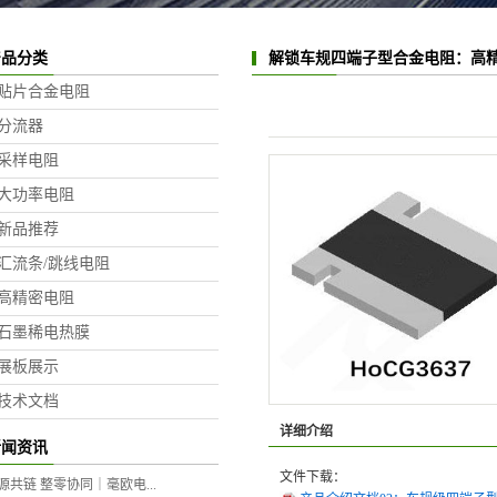
产品分类
解锁车规四端子型合金电阻：高
贴片合金电阻
融合
分流器
采样电阻
大功率电阻
新品推荐
汇流条/跳线电阻
高精密电阻
石墨稀电热膜
展板展示
技术文档
详细介绍
新闻资讯
文件下载：
源共链 整零协同｜毫欧电...