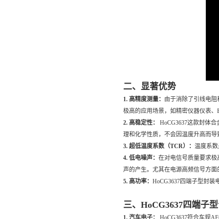
二、显著优势
1. 高精度测量：
由于消除了引线电阻和
极高的应用场景，如精密仪器仪表、
2. 高稳定性：
HoCG3637这款
理和化学性质，不会因温度升高而导
3. 超低温度系数（TCR）：
温度系数
4. 低电噪声：
在对电信号质量要求极
声的产生。尤其在电源高频信号方面
5. 高功率：
HoCG3637四端子型
三、HoCG3637四端
1. 汽车电子：
HoCG3637符合车