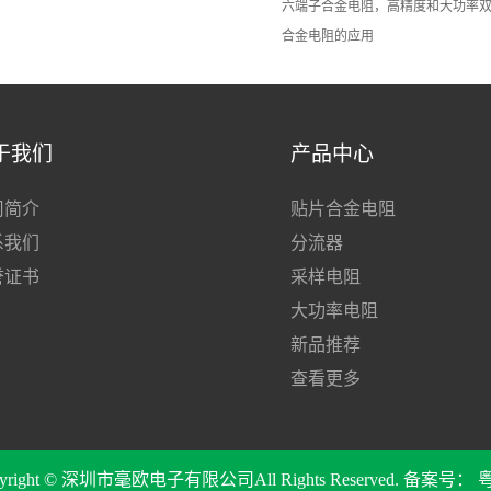
六端子合金电阻，高精度和大功率
合金电阻的应用
于我们
产品中心
司简介
贴片合金电阻
系我们
分流器
誉证书
采样电阻
大功率电阻
新品推荐
查看更多
pyright © 深圳市毫欧电子有限公司All Rights Reserved. 备案号：
粤