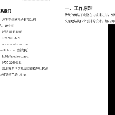
一、工作原理
联系我们
传统的两端子电阻在电流通过时，引
：深圳市毫欧电子有限公司
文原理结构四个引脚的设计，如右图
人：高小姐
755-8148 8408
89 2601 3721
：
www.moolee.com.cn
illiohm.net
(新官网）
o01@moolee.com.cn
755-22630181
：深圳市龙华区观湖街道松轩社区虎
5号锦绣三期C栋2001