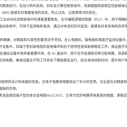
的精准执行；在动力转向系统、刹车及引擎控制系统中，其高精度和高稳定性能够保证
，BMS 能够实时掌握电池的状态，防止过充、过放等情况的发生。
工业自动化控制系统中扮演着重要角色。在可编程逻辑控制器（PLC）中，用于精确
驱动系统中，可用于监测电机电流，通过对电流的实时监测，能够及时发现电机的异
命健康，对精度和可靠性的要求近乎苛刻。在心电图机、脑电图机等医疗监测设备中
疗设备中，四端子型封装电阻的低电噪声和抗干扰特性使其能够稳定工作，保证医疗
在通信设备中发挥着重要作用。在 5G 基站中，用于信号处理和功率分配电路，其
检测电路，确保设备在不同工作状态下都能稳定运行，延长电池续航时间，提升用户
电阻以其独特的设计和卓越的性能，在电子电路领域展现出了巨大的优势。无论是在对精
或缺的作用。
考虑选用四端子型封体合金电阻HoCG3637，它将为您的电路带来更高的精度、更