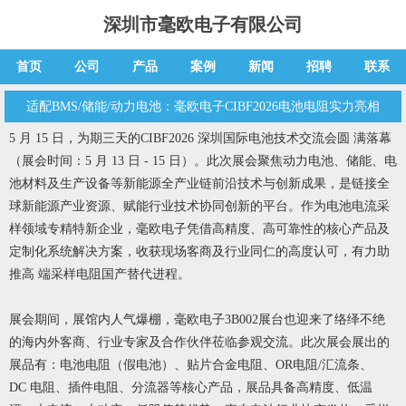
深圳市毫欧电子有限公司
首页
公司
产品
案例
新闻
招聘
联系
适配BMS/储能/动力电池：毫欧电子CIBF2026电池电阻实力亮相
5 月 15 日，为期三天的CIBF2026 深圳国际电池技术交流会圆 满落幕
（展会时间：5 月 13 日 - 15 日）。此次展会聚焦动力电池、储能、电
池材料及生产设备等新能源全产业链前沿技术与创新成果，是链接全
球新能源产业资源、赋能行业技术协同创新的平台。作为电池电流采
样领域专精特新企业，毫欧电子凭借高精度、高可靠性的核心产品及
定制化系统解决方案，收获现场客商及行业同仁的高度认可，有力助
推高 端采样电阻国产替代进程。
展会期间，展馆内人气爆棚，毫欧电子3B002展台也迎来了络绎不绝
的海内外客商、行业专家及合作伙伴莅临参观交流。此次展会展出的
展品有：电池电阻（假电池）、贴片合金电阻、OR电阻/汇流条、
DC 电阻、插件电阻、分流器等核心产品，展品具备高精度、低温