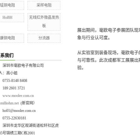
锰铜电阻
采样电阻
HoBH
无线红外微晶发热
板
展出期间，毫欧电子参展团队现
象与行业认可度。
康铜电阻
分流器
从实验室到装备现场，毫欧电子
联系我们
与可靠性。此次成都军工展展出
：深圳市毫欧电子有限公司
验。
人：高小姐
755-8148 8408
89 2601 3721
：
www.moolee.com.cn
illiohm.net
(新官网）
o01@moolee.com.cn
755-22630181
：深圳市龙华区观湖街道松轩社区虎
5号锦绣三期C栋2001