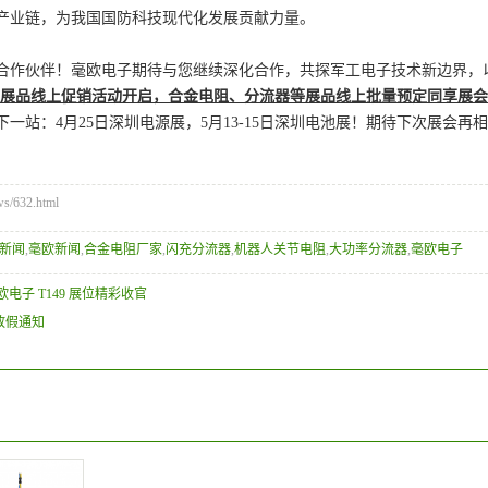
产业链，为我国国防科技现代化发展贡献力量。
合作伙伴！毫欧电子期待与您继续深化合作，共探军工电子技术新边界，
展品线上促销活动开启，合金电阻、分流器等展品线上批量预定同享展会
下一站：4月25日深圳电源展，5月13-15日深圳电池展！期待下次展会再
/632.html
新闻
,
毫欧新闻
,
合金电阻厂家
,
闪充分流器
,
机器人关节电阻
,
大功率分流器
,
毫欧电子
欧电子 T149 展位精彩收官
放假通知