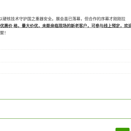
以硬核技术守护国之重器安全。展会虽已落幕，但合作的序幕才刚刚拉
优惠价 格，量大价优，未能亲临现场的新老客户，可参与线上预定，欢
相聚！