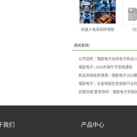
机器人电流采样电阻
闪
相关新闻：
以学促新｜毫欧电子出席电子商会G
毫欧电子 | 2026年端午节放假通知
新品亮相收获满满｜毫欧电子2026
毫欧电子：合金电阻在充电桩行业
同源共链 整零协同｜毫欧电子亮相
于我们
产品中心