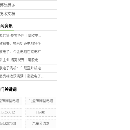
展板展示
技术文档
新闻资讯
源共链 整零协同｜毫欧电...
欧科普：梯形铝壳电阻特性...
欧电子：合金电阻在充电桩...
耕主业 拓宽视野｜毫欧电...
欧电子浅析：车载直升机电...
品亮相收获满满｜毫欧电子...
热门关键词
型压脚型电阻
门型压脚型电阻
HoRS3812
HoBB
HoLRS7998
汽车分流器