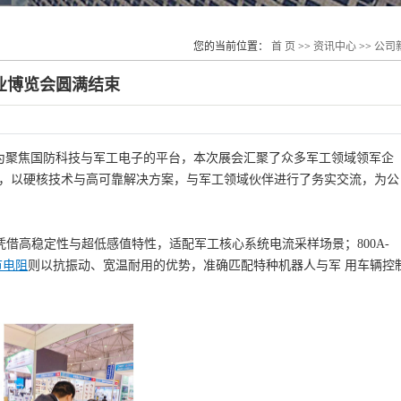
您的当前位置：
首 页
>>
资讯中心
>>
公司
防产业博览会圆满结束
幕。作为聚焦国防科技与军工电子的平台，本次展会汇聚了众多军工领域领军企
3 展位，以硬核技术与高可靠解决方案，与军工领域伙伴进行了务实交流，为公
凭借高稳定性与超低感值特性，适配军工核心系统电流采样场景；800A-
节电阻
则以抗振动、宽温耐用的优势，准确匹配特种机器人与军 用车辆控