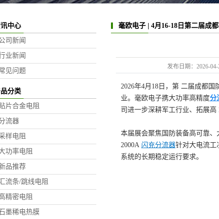
资讯中心
毫欧电子 | 4月16-18日第二届
公司新闻
满结束
行业新闻
发布日期：
2026-04-
常见问题
2026年4月18日，第 二届
产品分类
业。毫欧电子携大功率高精度
分
贴片合金电阻
司进一步深耕军工行业、拓展高
分流器
本届展会聚焦国防装备高可靠、大
采样电阻
2000A
闪充分流器
针对大电流工
大功率电阻
系统的长期稳定运行要求。
新品推荐
汇流条/跳线电阻
高精密电阻
石墨稀电热膜