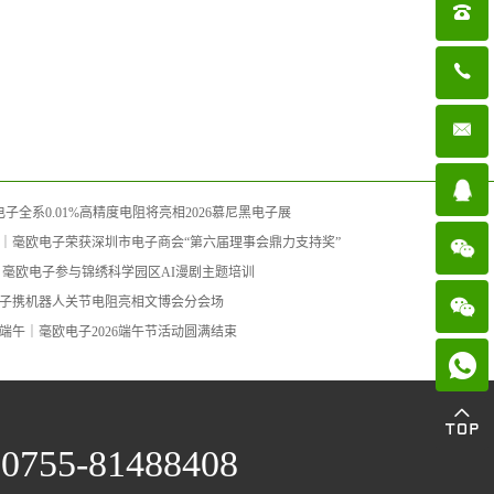

子全系0.01%高精度电阻将亮相2026慕尼黑电子展
｜毫欧电子荣获深圳市电子商会“第六届理事会鼎力支持奖”
｜毫欧电子参与锦绣科学园区AI漫剧主题培训
子携机器人关节电阻亮相文博会分会场
端午｜毫欧电子2026端午节活动圆满结束

0755-81488408