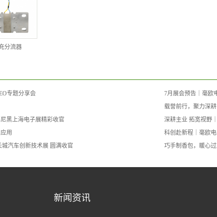
充分流器
EO专题分享会
7月展会预告｜毫欧电
载誉前行，聚力深耕
慕尼黑上海电子展精彩收官
深耕主业 拓宽视野
的应用
科创赴新程｜毫欧电
长城汽车创新技术展 圆满收官
巧手制香包，暖心过
新闻资讯