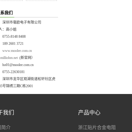
联系我们
：深圳市毫欧电子有限公司
人：高小姐
755-8148 8408
89 2601 3721
：
www.moolee.com.cn
illiohm.net
(新官网）
o01@moolee.com.cn
755-22630181
：深圳市龙华区观湖街道松轩社区虎
5号锦绣三期C栋2001
于我们
产品中心
司简介
浙江贴片合金电阻