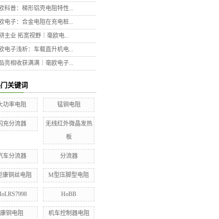
欧科普：梯形铝壳电阻特性...
欧电子：合金电阻在充电桩...
耕主业 拓宽视野｜毫欧电...
欧电子浅析：车载直升机电...
品亮相收获满满｜毫欧电子...
热门关键词
大功率电阻
锰铜电阻
闪充分流器
无线红外微晶发热
板
汽车分流器
分流器
型康铜丝电阻
M型压脚型电阻
HoLRS7998
HoBB
康铜电阻
机车控制器电阻