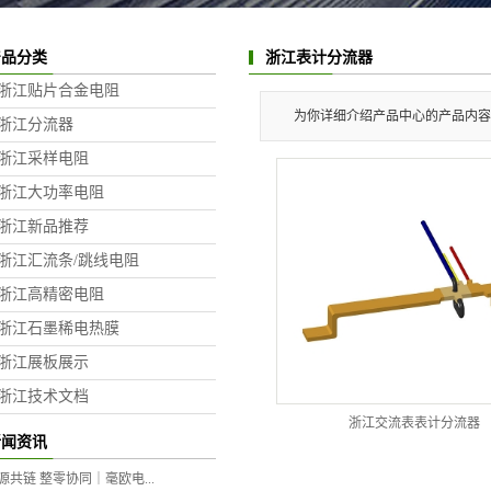
产品分类
浙江表计分流器
浙江贴片合金电阻
为你详细介绍产品中心的产品内容
浙江分流器
浙江采样电阻
浙江大功率电阻
浙江新品推荐
浙江汇流条/跳线电阻
浙江高精密电阻
浙江石墨稀电热膜
浙江展板展示
浙江技术文档
浙江交流表表计分流器
新闻资讯
源共链 整零协同｜毫欧电...