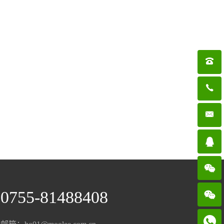

0755-81488408