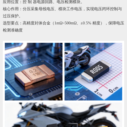
应用位置：控 制 器电源回路、电压检测模块。
核心作用：分压采集母线电压、模块工作电压，实现电压闭环控制与
过压保护。
选型要点：高精度封体合金（1mΩ~500mΩ、±0.5% 精度），保障电压
检测准确度